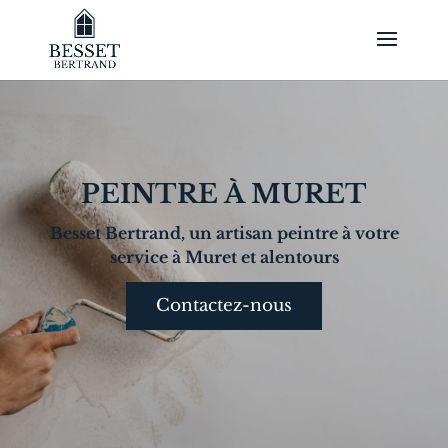
PEINTRE À MURET
Besset Bertrand, un artisan
peintre
à votre
service
à Muret
et alentours
Contactez-nous